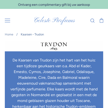
Verder
Ontvang een complimentary gift bij uw aankoop
naar
inhoud
Celeste Parfums
Zoeken
Wi
Home
/
Kaarsen - Trudon
De Kaarsen van Trudon zijn het hart van het huis:
een tijdloze geurkaars van o.a. Abd el Kader,
Ernesto, Cyrnos, Josephine, Gabriel, Odalisque,
Madeleine, Cire, Dada en Balmoral waarin
eeuwenoud vakmanschap samenkomt met
verfijnde parfumerie. Elke kaars wordt met de hand
gegoten in Normandië en geplaatst in een met de
mond geblazen glazen houder uit Toscane,
herkenbaar aan het historische Trudon-embleem